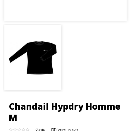
Chandail Hypdry Homme
M
0 avis
Écrire un avis