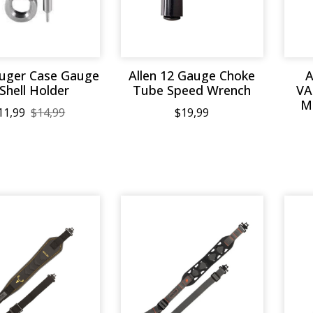
ger Case Gauge
Allen 12 Gauge Choke
A
Shell Holder
Tube Speed Wrench
VA
M
11,99
$14,99
$19,99