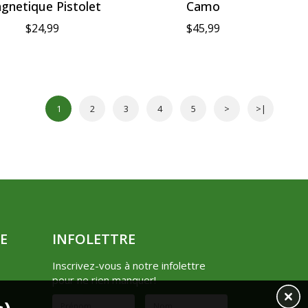
gnetique Pistolet
Camo
$24,99
$45,99
1
2
3
4
5
>
>|
E
INFOLETTRE
Inscrivez-vous à notre infolettre
pour ne rien manquer!