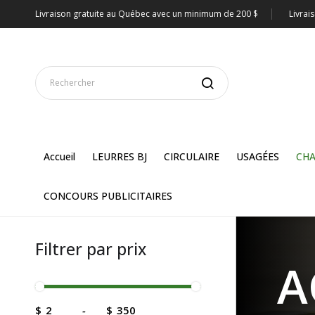
Livraison gratuite au Québec avec un minimum de 200 $
Livrai
Accueil
LEURRES BJ
CIRCULAIRE
USAGÉES
CHA
CONCOURS PUBLICITAIRES
Filtrer par prix
A
$
-
$