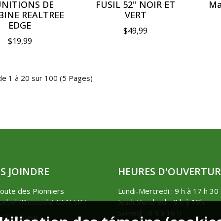
NITIONS DE
FUSIL 52'' NOIR ET
Ma
BINE REALTREE
VERT
EDGE
$49,99
$19,99
 de 1 à 20 sur 100 (5 Pages)
S JOINDRE
HEURES D'OUVERTUR
oute des Pionniers
Lundi-Mercredi : 9 h à 17 h 30
ebel (Rimouski) G5N 5R7
Jeudi-Vendredi : 9 h à 19h
Samedi : 9 h à 16 h
8) 735-5268