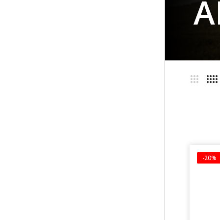
A
-20%