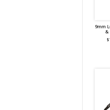
9mm Lu
& 
$