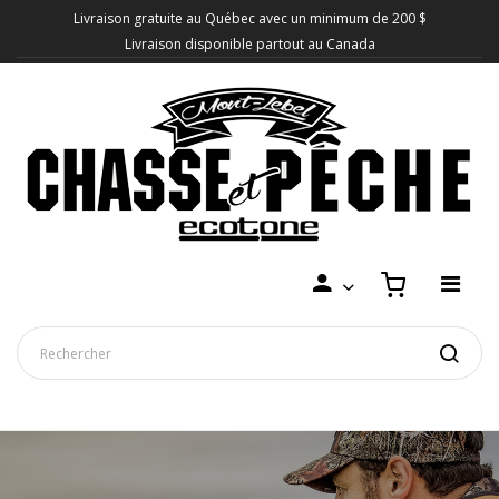
Livraison gratuite au Québec avec un minimum de 200 $
Livraison disponible partout au Canada