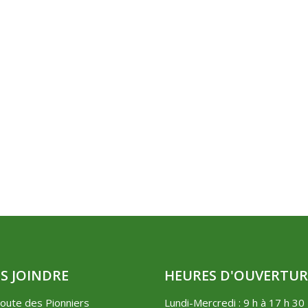
S JOINDRE
HEURES D'OUVERTUR
oute des Pionniers
Lundi-Mercredi : 9 h à 17 h 30