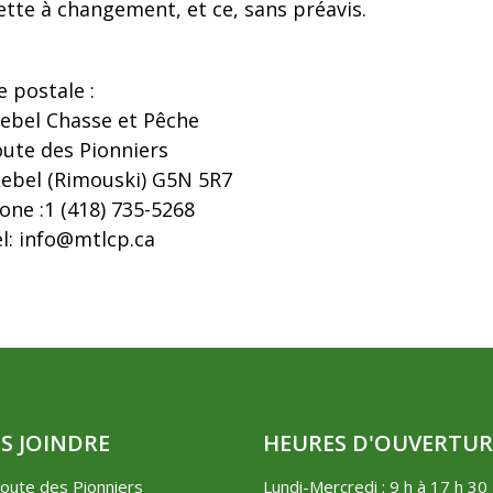
ette à changement, et ce, sans préavis.
 postale :
ebel Chasse et Pêche
oute des Pionniers
ebel (Rimouski) G5N 5R7
one :
1 (418) 735-5268
l:
info@mtlcp.ca
S JOINDRE
HEURES D'OUVERTUR
oute des Pionniers
Lundi-Mercredi : 9 h à 17 h 30