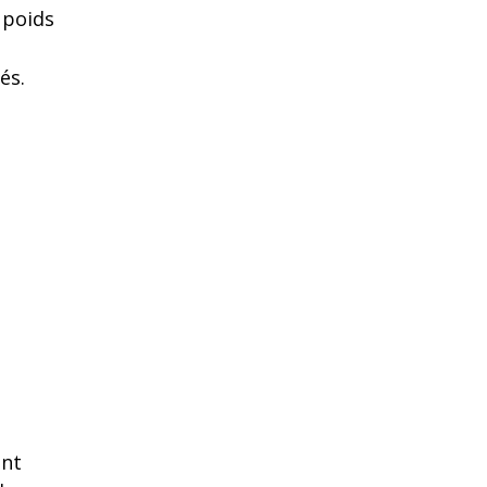
 poids
és.
ent