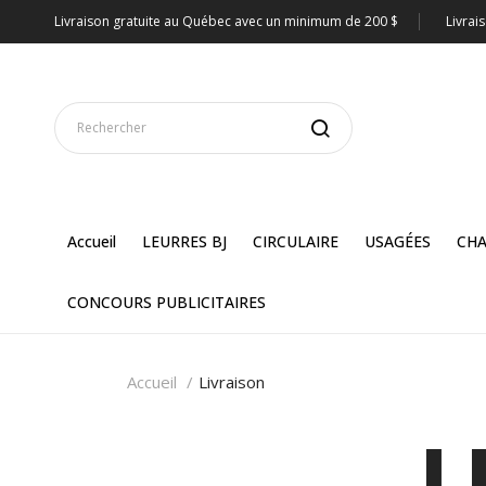
Livraison gratuite au Québec avec un minimum de 200 $
Livrai
Accueil
LEURRES BJ
CIRCULAIRE
USAGÉES
CHA
CONCOURS PUBLICITAIRES
Accueil
Livraison
L