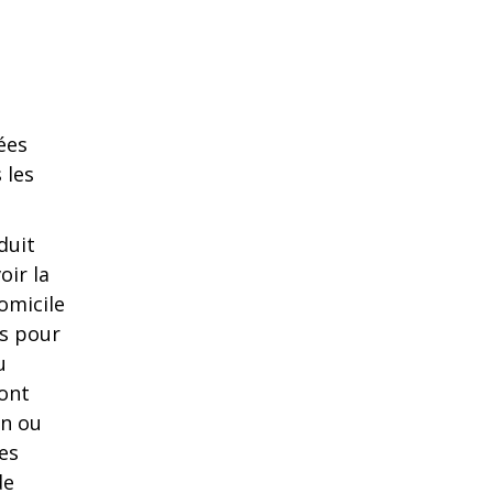
ées
 les
duit
oir la
domicile
as pour
u
ront
un ou
es
de