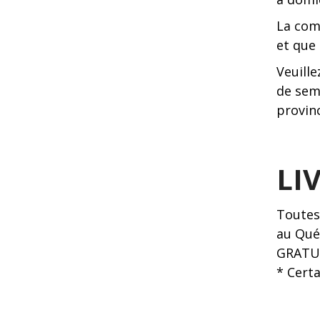
La com
et que 
Veuille
de sema
provinc
LI
Toutes
au Qué
GRATU
* Certa