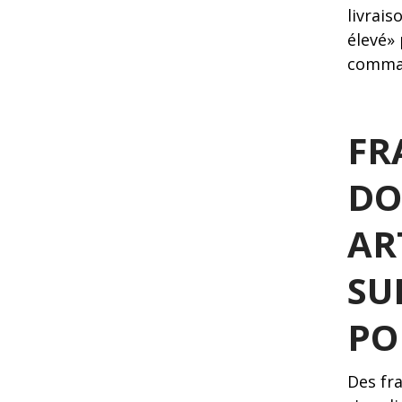
livrais
élevé»
comman
FR
DO
AR
SU
PO
Des fr