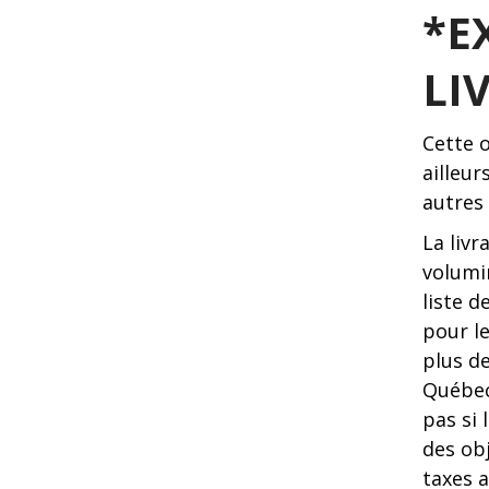
*E
LI
Cette 
ailleur
autres 
La livr
volumi
liste 
pour l
plus de
Québec
pas si
des ob
taxes a