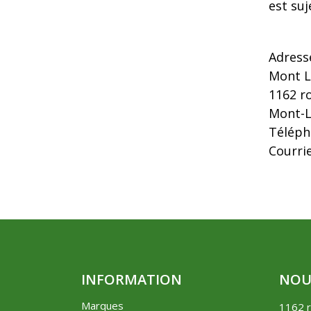
est suj
Adresse
Mont L
1162 r
Mont-L
Téléph
Courrie
INFORMATION
NOU
Marques
1162 r