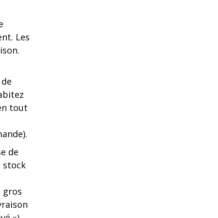
e
nt. Les
ison.
 de
abitez
en tout
mande).
se de
 stock
s gros
ivraison
evé
»).