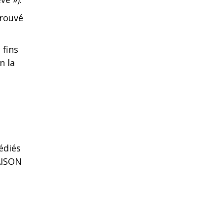
prouvé
 fins
n la
édiés
AISON