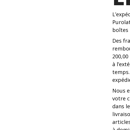
L’expé
Purola
boîtes 
Des fr
rembou
200,00
à l’ext
temps.
expédié
Nous e
votre 
dans le
livrais
article
à domic