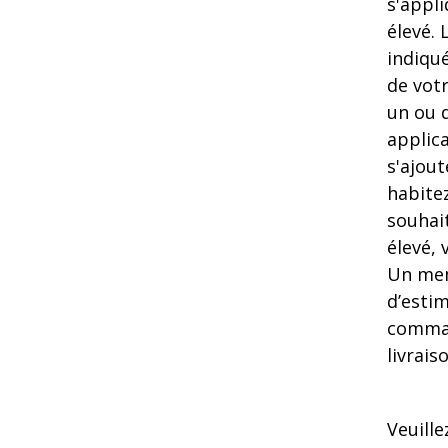
s'appli
élevé. 
indiqu
de votr
un ou 
applic
s'ajou
habitez
souhai
élevé,
Un mem
d’estim
comman
livrais
Veuille