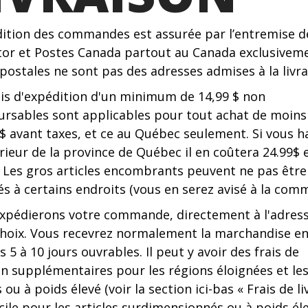
dition des commandes est assurée par l’entremise d
tor et Postes Canada partout au Canada exclusiveme
postales ne sont pas des adresses admises à la livra
ais d'expédition d'un minimum de 14,99 $ non
rsables sont applicables pour tout achat de moins
 $ avant taxes, et ce au Québec seulement. Si vous h
érieur de la province de Québec il en coûtera 24.99$ 
 Les gros articles encombrants peuvent ne pas être
s à certains endroits (vous en serez avisé à la com
xpédierons votre commande, directement à l'adres
choix. Vous recevrez normalement la marchandise en
s 5 à 10 jours ouvrables. Il peut y avoir des frais de
on supplémentaires pour les régions éloignées et le
s ou à poids élevé (voir la section ici-bas «
Frais de l
ile pour les articles surdimensionnés ou à poids él