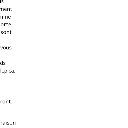
ds
ement
somme
porte
 sont
 vous
ids
lcp.ca.
eront.
vraison