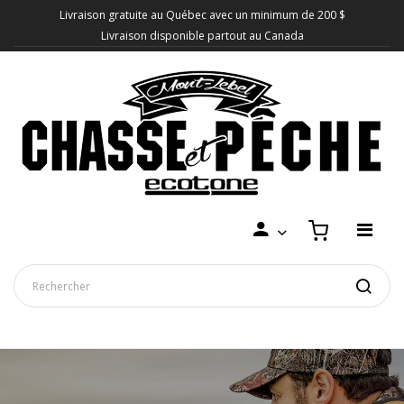
Livraison gratuite au Québec avec un minimum de 200 $
Livraison disponible partout au Canada