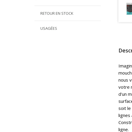
RETOUR EN STOCK
USAGÉES
Descr
Imagin
mouche
nous v
votre 
d'un mi
surfac
soit l
lignes
Constr
ligne.