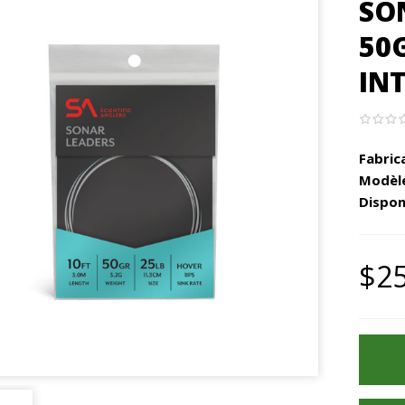
SO
50
IN
Fabric
Modèle
Disponi
$25