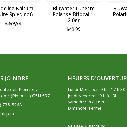
ideline Kaitum
Bluwater Lunette
Bluwa
uite 9pied no6
Polarise Bifocal 1-
Polari
2.0gr
$399,99
$49,99
S JOINDRE
HEURES D'OUVERTUR
oute des Pionniers
Lundi-Mercredi : 9 h à 17 h 30
ebel (Rimouski) G5N 5R7
Jeudi-Vendredi : 9 h à 19h
Samedi : 9 h à 16 h
8) 735-5268
Dimanche: Fermé
tlcp.ca
SUIVEZ-NOUS