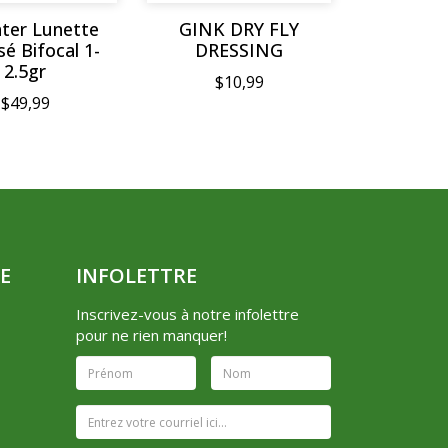
ter Lunette
GINK DRY FLY
sé Bifocal 1-
DRESSING
2.5gr
$10,99
$49,99
E
INFOLETTRE
Inscrivez-vous à notre infolettre
pour ne rien manquer!