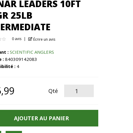
NAR LEADERS 10FT
GR 25LB
TERMEDIATE
0 avis
Écrire un avis
ant :
SCIENTIFIC ANGLERS
 :
840309142083
bilité :
4
,99
Qté
AJOUTER AU PANIER