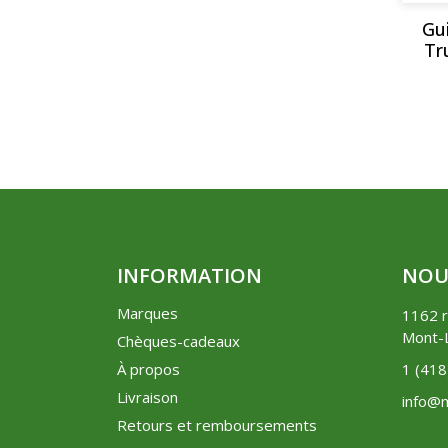
Gu
Tr
INFORMATION
NOU
Marques
1162 r
Mont-L
Chèques-cadeaux
À propos
1 (41
Livraison
info@m
Retours et remboursements