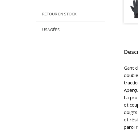
RETOUR EN STOCK
USAGÉES
Descr
Gant c
double
tractio
Aperç
La pro
et cou
doigts
et rés
paroi 