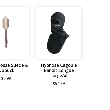
rosse Suede &
Hypnose Cagoule
Nubuck
Bandit Longue
Large/xl
$6,99
$54,99