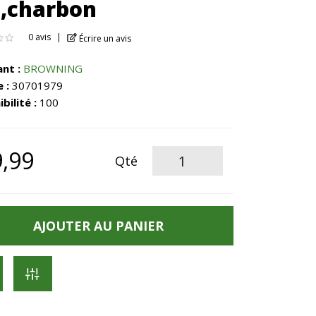
,charbon
0 avis
Écrire un avis
ant :
BROWNING
 :
30701979
bilité :
100
,99
Qté
AJOUTER AU PANIER