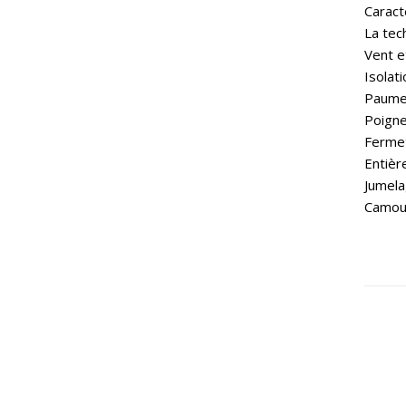
Caract
La tec
Vent 
Isolat
Paume 
Poigne
Fermet
Entièr
Jumela
Camou