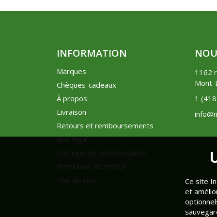
INFORMATION
NOU
Marques
1162 r
Mont-L
Chèques-cadeaux
À propos
1 (41
Livraison
info@m
Retours et remboursements
Avis légal
U
Politique de confidentialité
Formulaire de retour
Plan du site
Ce site I
et amélio
optionnel
sauvegard