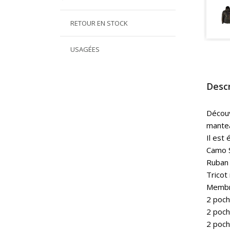
RETOUR EN STOCK
USAGÉES
Descr
Découv
mantea
Il est
Camo 
Ruban s
Tricot
Membr
2 poch
2 poch
2 poch