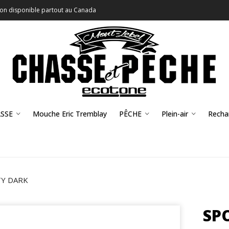
son disponible partout au Canada
SSE
Mouche Eric Tremblay
PÊCHE
Plein-air
Recha
TY DARK
SP