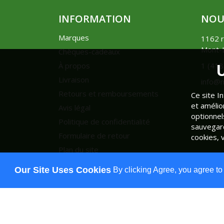
INFORMATION
NOU
Marques
1162 r
Mont-L
Chèques-cadeaux
U
À propos
1 (41
Livraison
info@m
Retours et remboursements
Ce site I
et amélio
Avis légal
optionnel
Politique de confidentialité
sauvegard
Formulaire de retour
cookies, 
Plan du site
Our Site Uses Cookies
By clicking Agree, you agree to
Réalisé par
Cube Noir
| Propulsé par
OpenCart
| Mont-Le