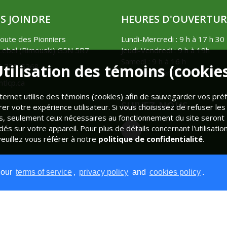
S JOINDRE
HEURES D'OUVERTUR
oute des Pionniers
Lundi-Mercredi : 9 h à 17 h 30
ebel (Rimouski) G5N 5R7
Jeudi-Vendredi : 9 h à 19h
Samedi : 9 h à 16 h
tilisation des témoins (cookie
8) 735-5268
Dimanche: Fermé
tlcp.ca
nternet utilise des témoins (cookies) afin de sauvegarder vos pr
SUIVEZ-NOUS
rer votre expérience utilisateur. Si vous choisissez de refuser les
s, seulement ceux nécessaires au fonctionnement du site seront
és sur votre appareil. Pour plus de détails concernant l'utilisatio
veuillez vous référer à notre
politique de confidentialité
.
TOUS LES TÉMOINS
TÉMOINS ESSENTIELS
 our
terms of service
,
privacy policy
and
cookies policy
.
bel Chasse et Pêche © 2026 |
Paramètres de témoins (cookies)