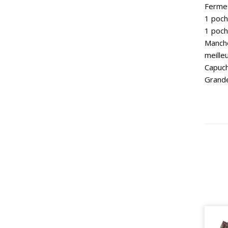
Fermet
1 poche
1 poch
Manche
meille
Capuch
Grande