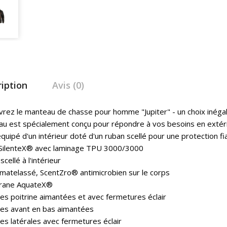
iption
Avis (0)
rez le manteau de chasse pour homme "Jupiter" - un choix inégalé 
u est spécialement conçu pour répondre à vos besoins en extérie
 équipé d'un intérieur doté d'un ruban scellé pour une protection f
SilenteX® avec laminage TPU 3000/3000
cellé à l'intérieur
 matelassé, ScentZro® antimicrobien sur le corps
ane AquateX®
es poitrine aimantées et avec fermetures éclair
es avant en bas aimantées
es latérales avec fermetures éclair