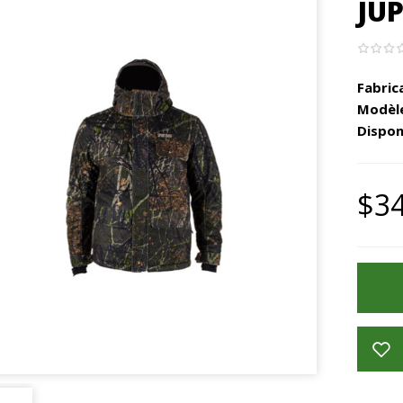
JUP
Fabric
Modèle
Disponi
$34