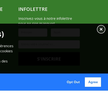
E
INFOLETTRE
Inscrivez-vous à notre infolettre
pour ne rien manquer!
s)
éférences
 cookies
n des
Opt Out
Agree