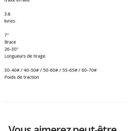
3.8
livres
7"
Brace
26-30"
Longueurs de tirage
30-40# / 40-50# / 50-60# / 55-65# / 60-70#
Poids de traction
Vous aimerez peut-être...