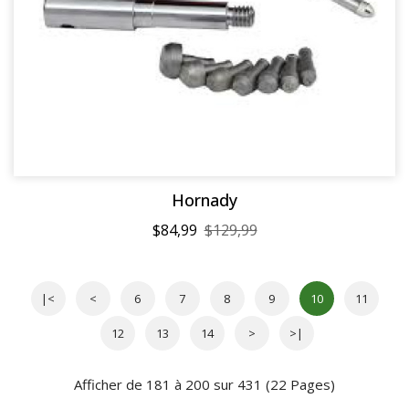
Hornady
$84,99
$129,99
|<
<
6
7
8
9
10
11
12
13
14
>
>|
Afficher de 181 à 200 sur 431 (22 Pages)