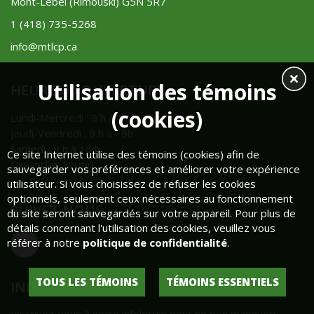
Mont-Lebel (Rimouski) G5N 5R7
1 (418) 735-5268
info@mtlcp.ca
Utilisation des témoins
HEURES D'OUVERTURE
(cookies)
Lundi-Mercredi : 9 h à 17 h 30
Jeudi-Vendredi : 9 h à 19h
Samedi : 9 h à 16 h
Ce site Internet utilise des témoins (cookies) afin de
Dimanche: Fermé
sauvegarder vos préférences et améliorer votre expérience
utilisateur. Si vous choisissez de refuser les cookies
optionnels, seulement ceux nécessaires au fonctionnement
SUIVEZ-NOUS
du site seront sauvegardés sur votre appareil. Pour plus de
détails concernant l'utilisation des cookies, veuillez vous
référer à notre
politique de confidentialité
.
TOUS LES TÉMOINS
TÉMOINS ESSENTIELS
INFOLETTRE