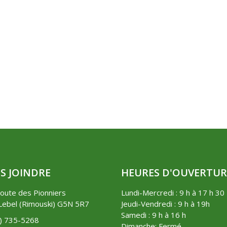
S JOINDRE
HEURES D'OUVERTUR
oute des Pionniers
Lundi-Mercredi : 9 h à 17 h 30
ebel (Rimouski) G5N 5R7
Jeudi-Vendredi : 9 h à 19h
Samedi : 9 h à 16 h
8) 735-5268
Dimanche: Fermé