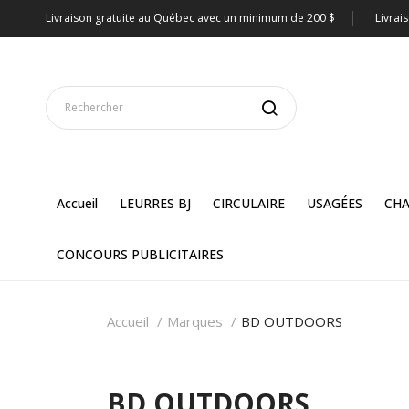
Livraison gratuite au Québec avec un minimum de 200 $
Livrai
Accueil
LEURRES BJ
CIRCULAIRE
USAGÉES
CHA
CONCOURS PUBLICITAIRES
Accueil
Marques
BD OUTDOORS
BD OUTDOORS