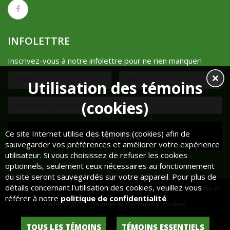
INFOLETTRE
Inscrivez-vous à notre infolettre pour ne rien manquer!
Utilisation des témoins
(cookies)
Ce site Internet utilise des témoins (cookies) afin de
sauvegarder vos préférences et améliorer votre expérience
utilisateur. Si vous choisissez de refuser les cookies
optionnels, seulement ceux nécessaires au fonctionnement
du site seront sauvegardés sur votre appareil. Pour plus de
détails concernant l'utilisation des cookies, veuillez vous
Réalisé par
Cube Noir
| Propulsé par
OpenCart
| Mont-Lebel Chasse et
référer à notre
politique de confidentialité
.
Pêche © 2026 |
Paramètres de témoins (cookies)
Historique de commandes
Liste de souhaits
TOUS LES TÉMOINS
TÉMOINS ESSENTIELS