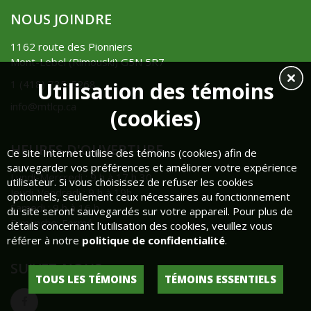
NOUS JOINDRE
1162 route des Pionniers
Mont-Lebel (Rimouski) G5N 5R7
Utilisation des témoins
1 (418) 735-5268
info@mtlcp.ca
(cookies)
HEURES D'OUVERTURE
Ce site Internet utilise des témoins (cookies) afin de
sauvegarder vos préférences et améliorer votre expérience
Lundi-Mercredi : 9 h à 17 h 30
utilisateur. Si vous choisissez de refuser les cookies
Jeudi-Vendredi : 9 h à 19h
optionnels, seulement ceux nécessaires au fonctionnement
Samedi : 9 h à 16 h
du site seront sauvegardés sur votre appareil. Pour plus de
Dimanche: Fermé
détails concernant l'utilisation des cookies, veuillez vous
référer à notre
politique de confidentialité
.
SUIVEZ-NOUS
TOUS LES TÉMOINS
TÉMOINS ESSENTIELS