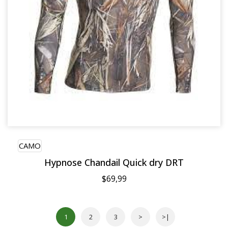
CAMO
Hypnose Chandail Quick dry DRT
$69,99
1
2
3
>
>|