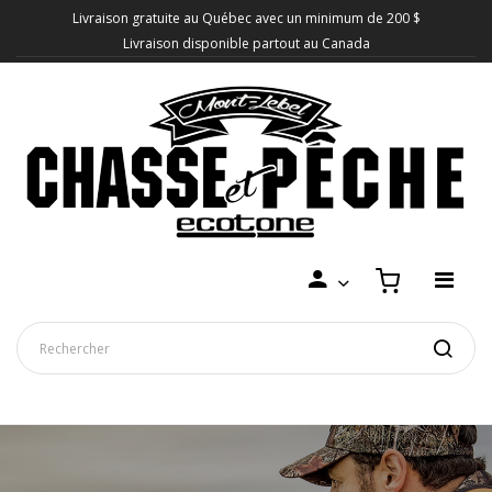
Livraison gratuite au Québec avec un minimum de 200 $
Livraison disponible partout au Canada