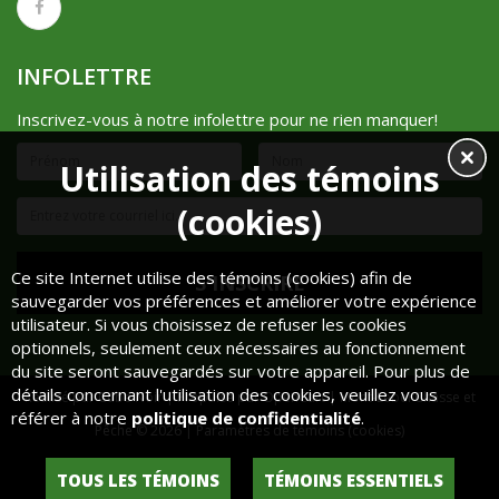
INFOLETTRE
Inscrivez-vous à notre infolettre pour ne rien manquer!
Utilisation des témoins
(cookies)
Ce site Internet utilise des témoins (cookies) afin de
sauvegarder vos préférences et améliorer votre expérience
utilisateur. Si vous choisissez de refuser les cookies
optionnels, seulement ceux nécessaires au fonctionnement
du site seront sauvegardés sur votre appareil. Pour plus de
détails concernant l'utilisation des cookies, veuillez vous
Réalisé par
Cube Noir
| Propulsé par
OpenCart
| Mont-Lebel Chasse et
référer à notre
politique de confidentialité
.
Pêche © 2026 |
Paramètres de témoins (cookies)
Historique de commandes
Liste de souhaits
TOUS LES TÉMOINS
TÉMOINS ESSENTIELS