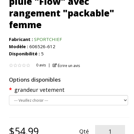
pluie "Flow" avec
rangement "packable"
femme
Fabricant :
SPORTCHIEF
Modèle :
606526-612
Disponibilité :
5
0 avis
Écrire un avis
Options disponibles
grandeur vetement
$54,99
Qté