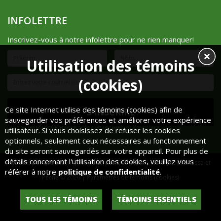
INFOLETTRE
Inscrivez-vous à notre infolettre pour ne rien manquer!
Utilisation des témoins
(cookies)
Ce site Internet utilise des témoins (cookies) afin de
sauvegarder vos préférences et améliorer votre expérience
utilisateur. Si vous choisissez de refuser les cookies
optionnels, seulement ceux nécessaires au fonctionnement
du site seront sauvegardés sur votre appareil. Pour plus de
détails concernant l'utilisation des cookies, veuillez vous
Réalisé par
Cube Noir
| Propulsé par
OpenCart
| Mont-Lebel Chasse et
référer à notre
politique de confidentialité
.
Pêche © 2026 |
Paramètres de témoins (cookies)
Historique de commandes
Liste de souhaits
TOUS LES TÉMOINS
TÉMOINS ESSENTIELS
Lettre d'information