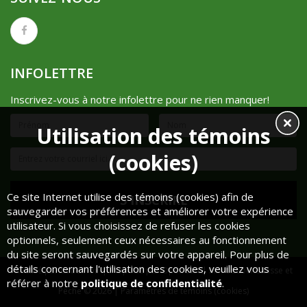
INFOLETTRE
Inscrivez-vous à notre infolettre pour ne rien manquer!
Utilisation des témoins
(cookies)
Ce site Internet utilise des témoins (cookies) afin de
sauvegarder vos préférences et améliorer votre expérience
utilisateur. Si vous choisissez de refuser les cookies
optionnels, seulement ceux nécessaires au fonctionnement
du site seront sauvegardés sur votre appareil. Pour plus de
détails concernant l'utilisation des cookies, veuillez vous
Réalisé par
Cube Noir
| Propulsé par
OpenCart
| Mont-Lebel Chasse et
référer à notre
politique de confidentialité
.
Pêche © 2026 |
Paramètres de témoins (cookies)