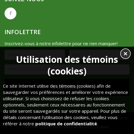
INFOLETTRE
Inscrivez-vous à notre infolettre pour ne rien manquer!
Utilisation des témoins
(cookies)
Ce site Internet utilise des témoins (cookies) afin de
sauvegarder vos préférences et améliorer votre expérience
utilisateur. Si vous choisissez de refuser les cookies
optionnels, seulement ceux nécessaires au fonctionnement
du site seront sauvegardés sur votre appareil. Pour plus de
détails concernant l'utilisation des cookies, veuillez vous
Réalisé par
Cube Noir
| Propulsé par
OpenCart
| Mont-Lebel Chasse et
référer à notre
politique de confidentialité
.
Pêche © 2026 |
Paramètres de témoins (cookies)