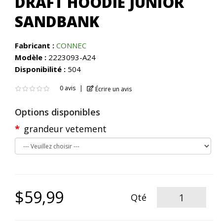
DRAFT HOODIE JUNIOR
SANDBANK
Fabricant :
CONNEC
Modèle :
2223093-A24
Disponibilité :
504
0 avis
Écrire un avis
Options disponibles
grandeur vetement
$59,99
Qté