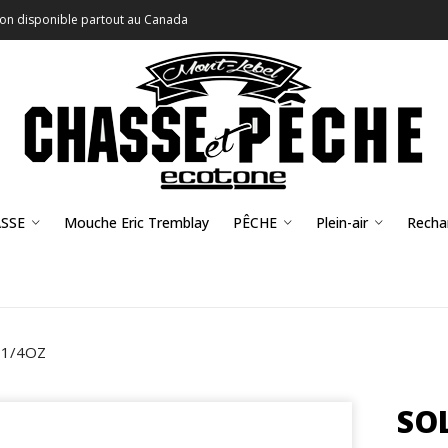
son disponible partout au Canada
SSE
Mouche Eric Tremblay
PÊCHE
Plein-air
Recha
 1/4OZ
SO