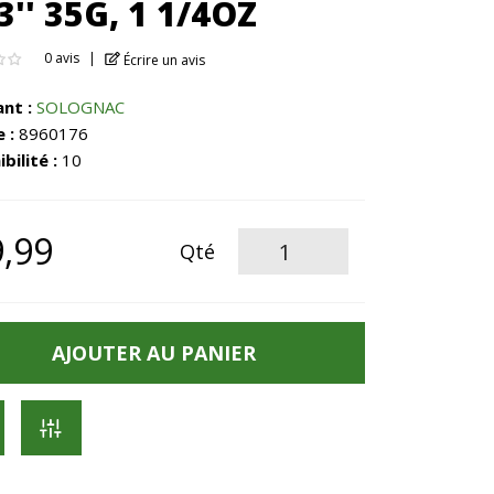
3'' 35G, 1 1/4OZ
0 avis
Écrire un avis
ant :
SOLOGNAC
 :
8960176
bilité :
10
,99
Qté
AJOUTER AU PANIER