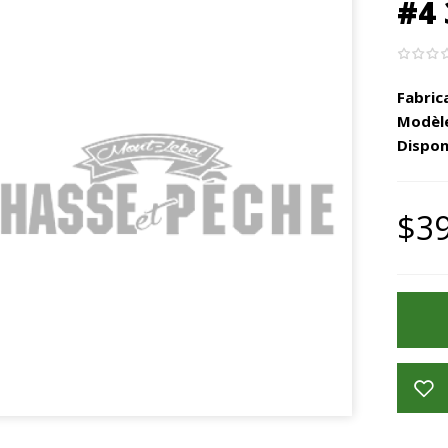
#4 
Fabric
Modèle
Disponi
$39