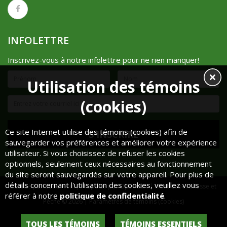
INFOLETTRE
Inscrivez-vous à notre infolettre pour ne rien manquer!
Utilisation des témoins
(cookies)
Ce site Internet utilise des témoins (cookies) afin de
sauvegarder vos préférences et améliorer votre expérience
utilisateur. Si vous choisissez de refuser les cookies
optionnels, seulement ceux nécessaires au fonctionnement
du site seront sauvegardés sur votre appareil. Pour plus de
détails concernant l'utilisation des cookies, veuillez vous
Réalisé par
Cube Noir
| Propulsé par
OpenCart
| Mont-Lebel Chasse et
référer à notre
politique de confidentialité
.
Pêche © 2026 |
Paramètres de témoins (cookies)
Historique de commandes
Liste de souhaits
TOUS LES TÉMOINS
TÉMOINS ESSENTIELS