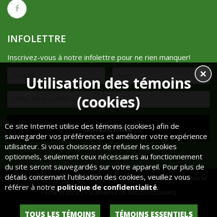
INFOLETTRE
Inscrivez-vous à notre infolettre pour ne rien manquer!
Utilisation des témoins
(cookies)
Ce site Internet utilise des témoins (cookies) afin de
sauvegarder vos préférences et améliorer votre expérience
utilisateur. Si vous choisissez de refuser les cookies
optionnels, seulement ceux nécessaires au fonctionnement
du site seront sauvegardés sur votre appareil. Pour plus de
détails concernant l'utilisation des cookies, veuillez vous
Réalisé par
Cube Noir
| Propulsé par
OpenCart
| Mont-Lebel Chasse et
référer à notre
politique de confidentialité
.
Pêche © 2026 |
Paramètres de témoins (cookies)
Historique de commandes
Liste de souhaits
TOUS LES TÉMOINS
TÉMOINS ESSENTIELS