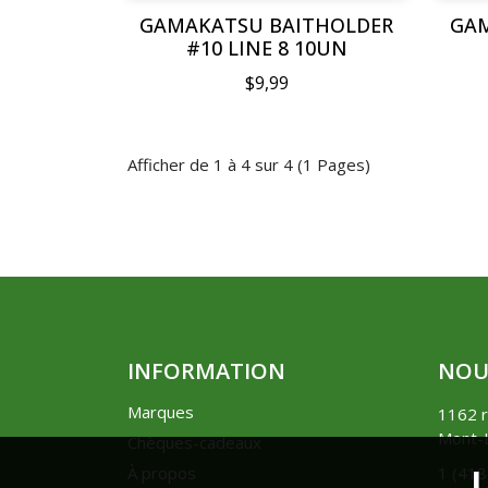
GAMAKATSU BAITHOLDER
GAM
#10 LINE 8 10UN
$9,99
Afficher de 1 à 4 sur 4 (1 Pages)
INFORMATION
NOU
Marques
1162 r
Mont-L
Chèques-cadeaux
U
À propos
1 (41