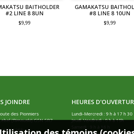
AKATSU BAITHOLDER
GAMAKATSU BAITHO
#2 LINE 8 8UN
#8 LINE 8 10UN
$9,99
$9,99
S JOINDRE
HEURES D'OUVERTUR
oute des Pionniers
Lundi-Mercredi : 9 h à 17 h 30
ebel (Rimouski) G5N 5R7
Jeudi-Vendredi : 9 h à 19h
Samedi : 9 h à 16 h
tilisation des témoins (cookie
8) 735-5268
Dimanche: Fermé