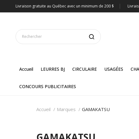
Livraison gratuite au Québec avec un minimum de 200 $
Livrai
Accueil
LEURRES BJ
CIRCULAIRE
USAGÉES
CHA
CONCOURS PUBLICITAIRES
Accueil
Marques
GAMAKATSU
GAMAKATSU