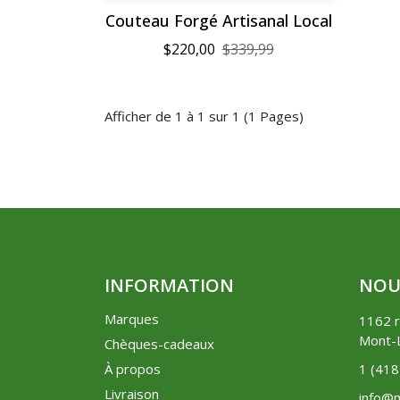
Couteau Forgé Artisanal Local
$220,00
$339,99
Afficher de 1 à 1 sur 1 (1 Pages)
INFORMATION
NOU
Marques
1162 r
Mont-L
Chèques-cadeaux
À propos
1 (41
Livraison
info@m