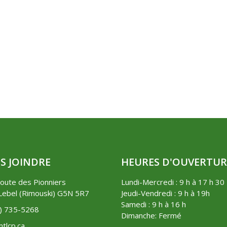
S JOINDRE
HEURES D'OUVERTUR
oute des Pionniers
Lundi-Mercredi : 9 h à 17 h 30
ebel (Rimouski) G5N 5R7
Jeudi-Vendredi : 9 h à 19h
Samedi : 9 h à 16 h
8) 735-5268
Dimanche: Fermé
tlcp.ca