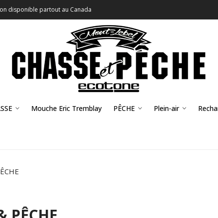
son disponible partout au Canada
SSE
Mouche Eric Tremblay
PÊCHE
Plein-air
Recha
PÊCHE
& PÊCHE